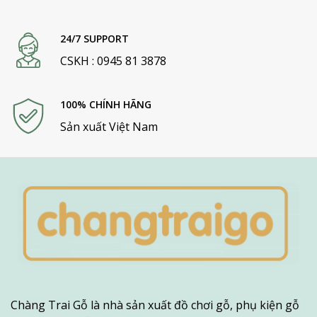
đại lý đồ chơi trẻ
do choi go
đồ chơi con nít
em
24/7 SUPPORT
CSKH : 0945 81 3878
đồ chơi cho
đồ chơi cho bé
xưởng sản xuất
bé 9 tháng
gái 3 tuổi
đồ chơi trẻ em
100% CHÍNH HÃNG
tro choi xep
đồ chơi trí tuệ
xe cần cẩu trẻ
Sản xuất Việt Nam
go
cho bé 3 tuổi
em
Thanh gỗ sáng tạo :
Trò chơi sáng tạo bất
tận của các bạn nhỏ, với những thanh gỗ đơn giản bé
tha hồ vui chơi. Sáng tạo xây dựng những lâu đài,
những ngôi nhà, công trình xây dựng.
Chàng Trai Gỗ là nhà sản xuất đồ chơi gỗ, phụ kiện gỗ