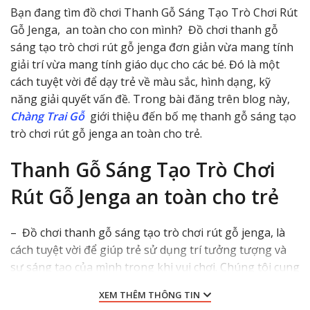
Bạn đang tìm đồ chơi Thanh Gỗ Sáng Tạo Trò Chơi Rút
Gỗ Jenga, an toàn cho con mình?
Đồ chơi thanh gỗ
sáng tạo trò chơi rút gỗ jenga
đơn giản vừa mang tính
giải trí vừa mang tính giáo dục cho các bé. Đó là một
cách tuyệt vời để dạy trẻ về màu sắc, hình dạng, kỹ
năng giải quyết vấn đề. Trong bài đăng trên blog này,
Chàng Trai Gỗ
giới thiệu đến bố mẹ
thanh gỗ sáng tạo
trò chơi rút gỗ jenga
an toàn cho trẻ.
Thanh Gỗ Sáng Tạo Trò Chơi
Rút Gỗ Jenga an toàn cho trẻ
–
Đồ chơi
thanh gỗ sáng tạo trò chơi rút gỗ jenga,
là
cách tuyệt vời để giúp trẻ sử dụng trí tưởng tượng và
sự sáng tạo của mình trong khi vui chơi. Chúng tôi cung
cấp một cách chơi tương tác
qua lại với mọi người xung
XEM THÊM THÔNG TIN
quanh
và an toàn, vì chúng được làm từ vật