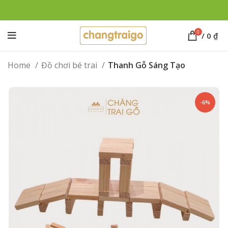
0
/
0
₫
Home
Đồ chơi bé trai
Thanh Gỗ Sáng Tạo
-6%