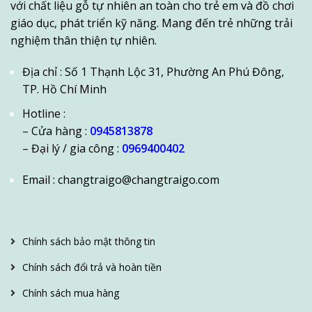
với chất liệu gỗ tự nhiên an toàn cho trẻ em và đồ chơi
giáo dục, phát triển kỹ năng. Mang đến trẻ những trải
nghiệm thân thiện tự nhiên.
Địa chỉ : Số 1 Thạnh Lộc 31, Phường An Phú Đông,
TP. Hồ Chí Minh
Hotline :
– Cửa hàng :
0945813878
– Đại lý / gia công :
0969400402
Email : changtraigo@changtraigo.com
Chính sách bảo mật thông tin
Chính sách đổi trả và hoàn tiền
KHUYẾN MÃI MUA 5KG TẶNG 1KG ( 1KG TẦM 68 – 70
THANH/KG )
Chính sách mua hàng