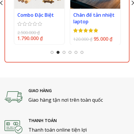
Combo Đặc Biệt
Chân đế tản nhiệt
Ch
laptop
0
₫
2.500.000
₫
11
1.790.000
₫
95.000
₫
120.000
₫
GIAO HÀNG
Giao hàng tận nơi trên toàn quốc
Tham khảo thông tin những sản phẩm nổi bật từ
THANH TOÁN
Chàng Trai Gỗ
Thanh toán online tiện lợi