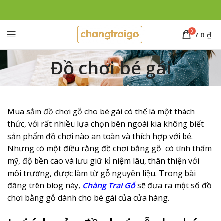
0
/
0
₫
Đồ chơi bé gái
Mua sắm đồ chơi gỗ cho bé gái có thể là một thách
thức, với rất nhiều lựa chọn bên ngoài kia
không biết
sản phẩm đồ chơi nào an toàn và thích hợp với bé
.
Nhưng có một điều
rằng
đồ chơi bằng gỗ
có tính thẩm
mỹ, độ bền cao và lưu giữ kỉ niệm lâu, t
hân thiện với
môi trường, được làm từ
gỗ nguyên liệu.
Trong bài
đăng trên blog này,
Chàng Trai Gỗ
sẽ
đưa ra
một số đồ
chơi bằng gỗ dành cho bé gái
của cửa hàng.