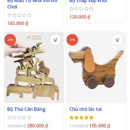
Bộ Mẫu Tử Nhà Voi Đồ
Bộ tháp xếp khối
Chơi
120.000
₫
165.000
₫
-20%
-9%
Bộ Thú Cân Bằng
Chú chó lắc tai
280.000
₫
105.000
₫
350.000
₫
115.000
₫