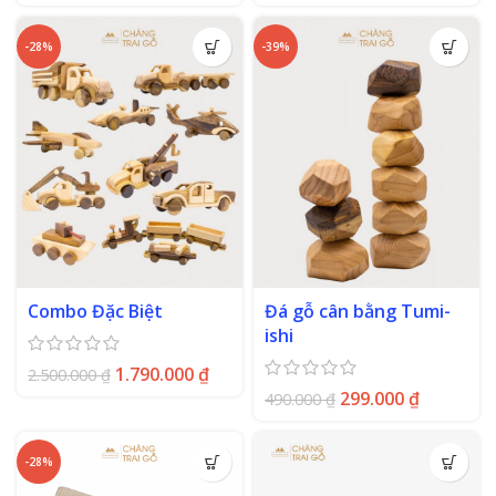
-28%
-39%
Combo Đặc Biệt
Đá gỗ cân bằng Tumi-
ishi
1.790.000
₫
2.500.000
₫
299.000
₫
490.000
₫
-28%