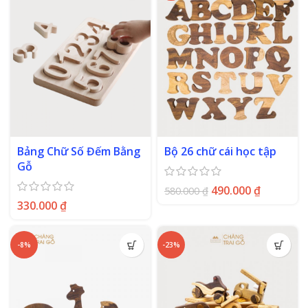
Bảng Chữ Số Đếm Bằng
Bộ 26 chữ cái học tập
Gỗ
490.000
₫
580.000
₫
330.000
₫
-8%
-23%