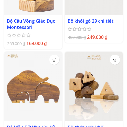
Bộ Cầu Vồng Giáo Dục
Bộ khối gỗ 29 chi tiết
Montessori
249.000
₫
400.000
₫
169.000
₫
265.000
₫