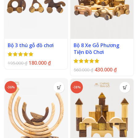
Bộ 3 thú gỗ đồ chơi
Bộ 8 Xe Gỗ Phương
Tiện Đồ Chơi
180.000
₫
195.000
₫
430.000
₫
560.000
₫
-36%
-38%