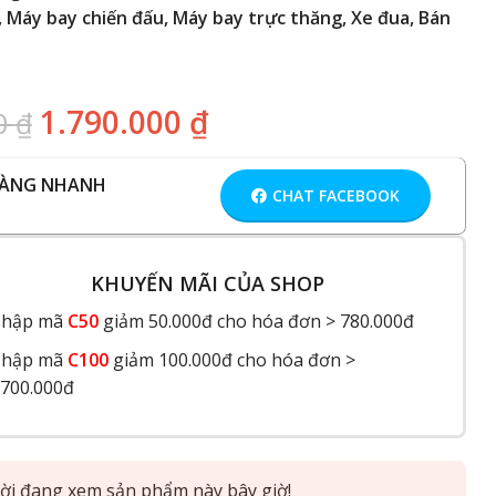
 Máy bay chiến đấu, Máy bay trực thăng, Xe đua, Bán
1.790.000
₫
00
₫
HÀNG NHANH
CHAT FACEBOOK
KHUYẾN MÃI CỦA SHOP
hập mã
C50
giảm 50.000đ cho hóa đơn > 780.000đ
hập mã
C100
giảm 100.000đ cho hóa đơn >
.700.000đ
i đang xem sản phẩm này bây giờ!