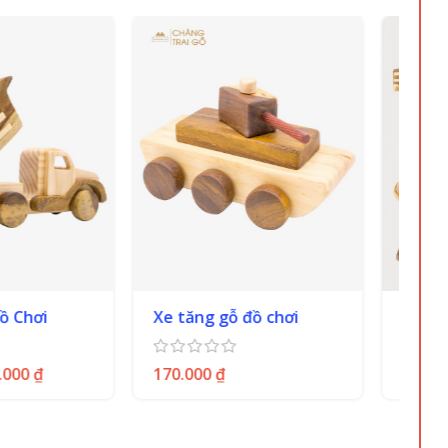
-38
gỗ đồ chơi
Bộ 4 xe gỗ xây dựng
Bộ
₫
980.000
₫
40