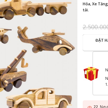
Hỏa, Xe Tăng,
tải.
2.500.0
ĐẶT 
N
N
1
22
Ngườ