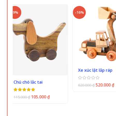
-16%
-27%
Xe xúc lật lắp ráp
Combo 3
520.000
₫
620.000
₫
590.0
803.000
₫