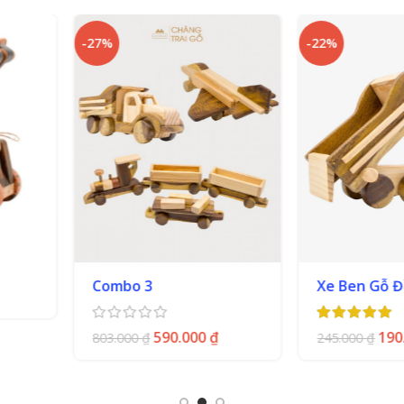
-22%
Xe Ben Gỗ Đồ Chơi
Xe tăng 
00
₫
190.000
₫
170.000
245.000
₫