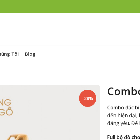
húng Tôi
Blog
Combo
-28%
Combo đặc bi
đến hiện đại,
đáng yêu. Để 
Full bộ đồ ch