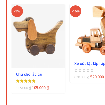
Các sản phẩm độc đáo, chất lượng và tự nhiên, mỗi sả
-16%
-27%
Chàng Trai Gỗ
là doanh nghiệp sản xuất các sản phẩm đ
Xe xúc lật lắp ráp
Combo 3
520.000
₫
620.000
₫
590.0
803.000
₫