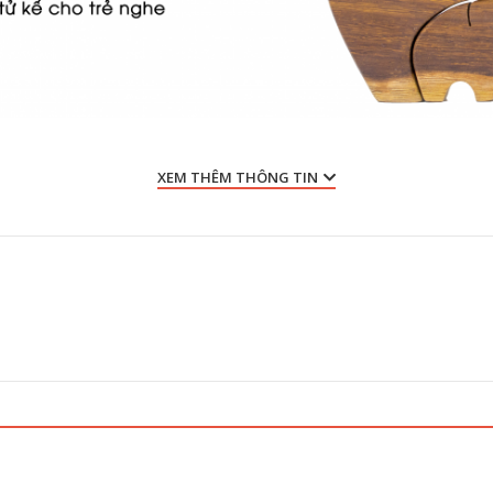
XEM THÊM THÔNG TIN
ệt vời, đem đến cho trẻ cảm xúc từ khi còn nhỏ.
thích thú hơn.