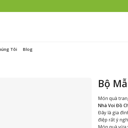
húng Tôi
Blog
Bộ Mẫ
Món quà trang 
Nhà Voi Đồ C
Đây là gia đì
điệp rất ý ngh
Món quà vừa v