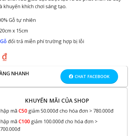
và khuyến khích chơi sáng tạo.
100% Gỗ tự nhiên
 20cm x 15cm
 Gỗ
đổi trả miễn phí trường hợp bị lỗi
0
₫
HÀNG NHANH
CHAT FACEBOOK
KHUYẾN MÃI CỦA SHOP
hập mã
C50
giảm 50.000đ cho hóa đơn > 780.000đ
hập mã
C100
giảm 100.000đ cho hóa đơn >
.700.000đ