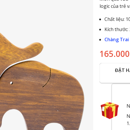
logic của trẻ 
Chất liệu: 
Kích thước:
Chàng Trai
165.00
ĐẶT 
N
N
1