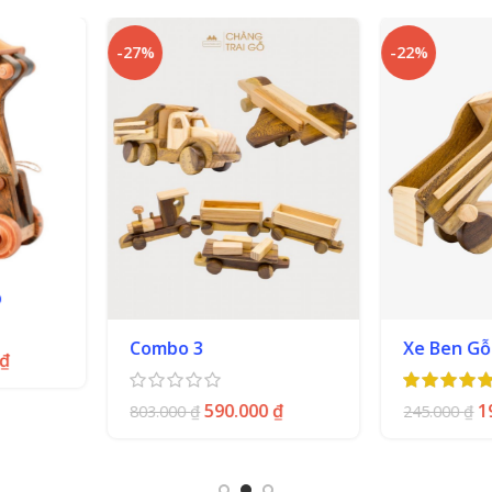
n phẩm được xử lý riêng và kiểm tra bằng tay để đảm bảo
-22%
ồ chơi bằng gỗ, quà tặng gỗ,
quà tặng doanh nghiệp
, gia 
Xe Ben Gỗ Đồ Chơi
Xe tăng 
00
₫
190.000
₫
170.000
245.000
₫