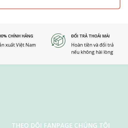
00% CHÍNH HÃNG
ĐỔI TRẢ THOẢI MÁI
ản xuất Việt Nam
Hoàn tiền và đổi trả
nếu không hài lòng
THEO DÕI FANPAGE CHÚNG TÔI