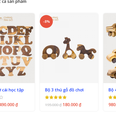
t cả sản phẩm
-8%
 cái học tập
Bộ 3 thú gỗ đồ chơi
Bộ 
490.000
₫
180.000
₫
980
195.000
₫