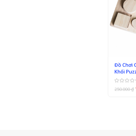
Đồ Chơi 
Khối Puz
250.000
₫