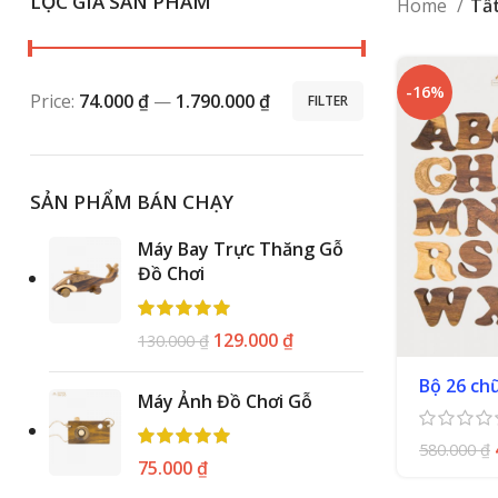
LỌC GIÁ SẢN PHẨM
Home
Tấ
-16%
Price:
74.000 ₫
—
1.790.000 ₫
FILTER
SẢN PHẨM BÁN CHẠY
Máy Bay Trực Thăng Gỗ
Đồ Chơi
129.000
₫
130.000
₫
Bộ 26 chữ
Máy Ảnh Đồ Chơi Gỗ
580.000
₫
75.000
₫