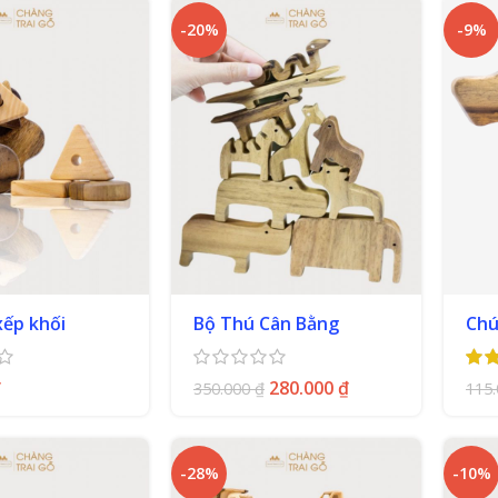
-20%
-9%
xếp khối
Bộ Thú Cân Bằng
Chú
₫
280.000
₫
350.000
₫
115
-28%
-10%