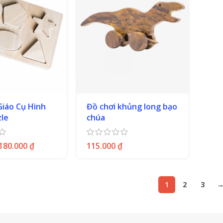
Giáo Cụ Hình
Đồ chơi khủng long bạo
zle
chúa
180.000
₫
115.000
₫
1
2
3