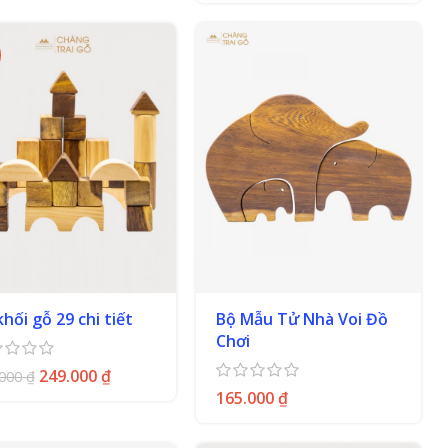
khối gỗ 29 chi tiết
Bộ Mẫu Tử Nhà Voi Đồ
Chơi
249.000
₫
.000
₫
165.000
₫