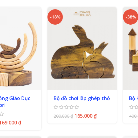
-18%
-38%
ồng Giáo Dục
Bộ đồ chơi lắp ghép thỏ
Bộ 
ori
165.000
₫
200.000
₫
400
169.000
₫