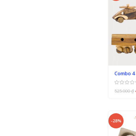
Combo 4
525.000
₫
-28%