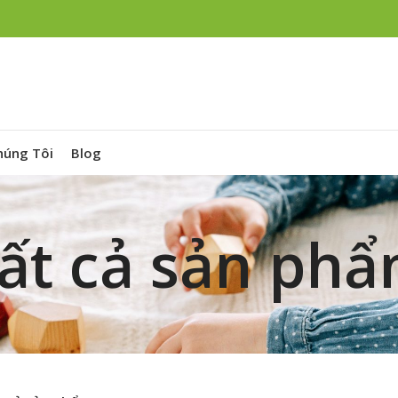
húng Tôi
Blog
ất cả sản ph