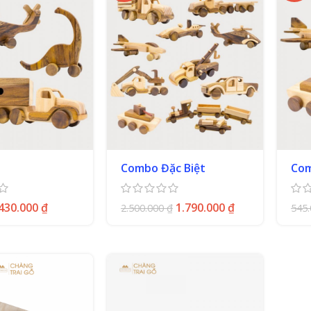
Combo Đặc Biệt
Com
430.000
₫
1.790.000
₫
2.500.000
₫
545