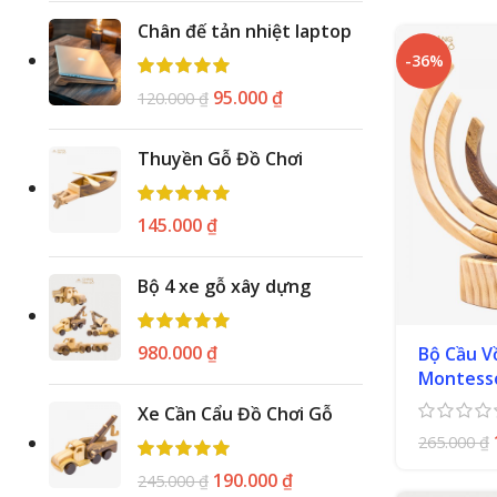
Chân đế tản nhiệt laptop
-36%
95.000
₫
120.000
₫
Thuyền Gỗ Đồ Chơi
145.000
₫
Bộ 4 xe gỗ xây dựng
980.000
₫
Bộ Cầu V
Montess
Xe Cần Cẩu Đồ Chơi Gỗ
265.000
₫
190.000
₫
245.000
₫