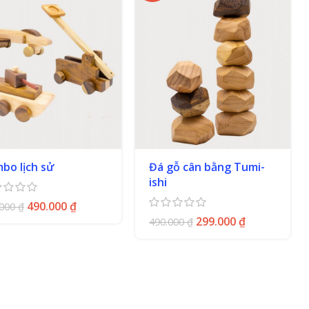
bo lịch sử
Đá gỗ cân bằng Tumi-
ishi
490.000
₫
.000
₫
299.000
₫
490.000
₫