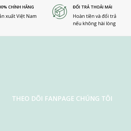
00% CHÍNH HÃNG
ĐỔI TRẢ THOẢI MÁI
ản xuất Việt Nam
Hoàn tiền và đổi trả
nếu không hài lòng
THEO DÕI FANPAGE CHÚNG TÔI