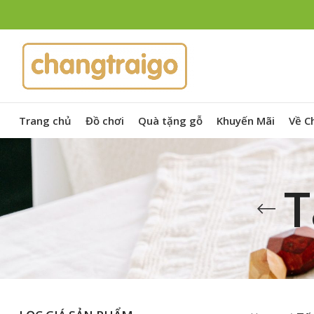
Trang chủ
Đồ chơi
Quà tặng gỗ
Khuyến Mãi
Về C
T