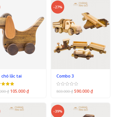
-27%
 chó lắc tai
Combo 3
105.000
₫
590.000
₫
.000
₫
803.000
₫
-39%