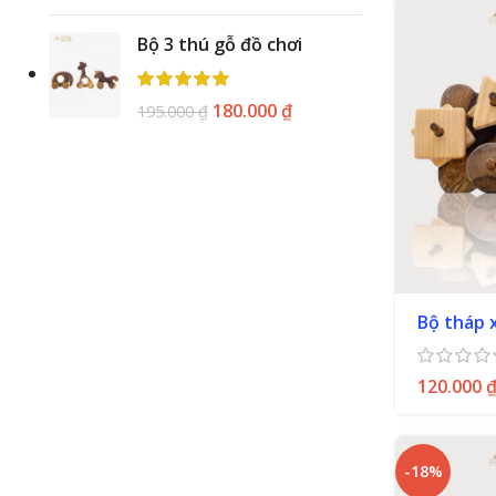
Bộ 3 thú gỗ đồ chơi
180.000
₫
195.000
₫
Bộ tháp 
120.000
-18%