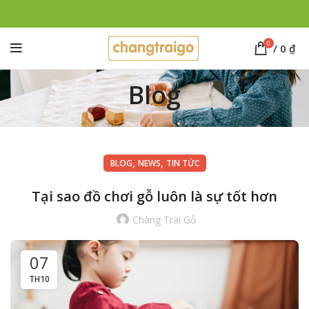
0
/
0
₫
Blog
,
,
BLOG
NEWS
TIN TỨC
Tại sao đồ chơi gỗ luôn là sự tốt hơn
Chàng Trai Gỗ
07
TH10