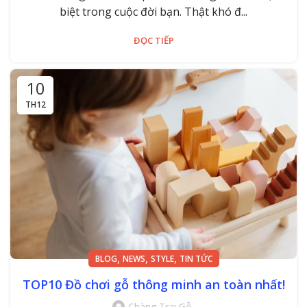
biệt trong cuộc đời bạn. Thật khó đ...
ĐỌC TIẾP
10
TH12
,
,
,
BLOG
NEWS
STYLE
TIN TỨC
TOP10 Đồ chơi gỗ thông minh an toàn nhất!
Chàng Trai Gỗ