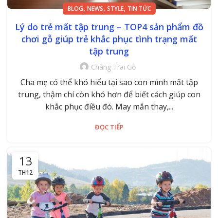
,
,
,
BLOG
NEWS
STYLE
TIN TỨC
Lý do trẻ mất tập trung – TOP4 sản phẩm đồ
chơi gỗ giúp trẻ khắc phục tình trạng mất
tập trung
Chàng Trai Gỗ
Cha mẹ có thể khó hiểu tại sao con mình mất tập
trung, thậm chí còn khó hơn để biết cách giúp con
khắc phục điều đó. May mắn thay,...
ĐỌC TIẾP
13
TH12