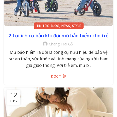
,
,
,
TIN TỨC
BLOG
NEWS
STYLE
2 Lợi ích cơ bản khi đội mũ bảo hiểm cho trẻ
Chàng Trai Gỗ
Mũ bảo hiểm ra đời là công cụ hữu hiệu để bảo vệ
sự an toàn, sức khỏe và tính mạng của người tham
gia giao thông. Với trẻ em, mũ b...
ĐỌC TIẾP
12
TH12