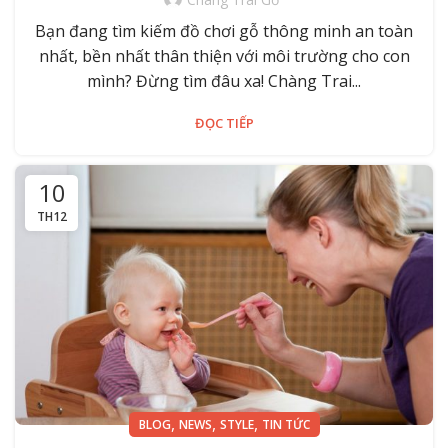
Bạn đang tìm kiếm đồ chơi gỗ thông minh an toàn
nhất, bền nhất thân thiện với môi trường cho con
mình? Đừng tìm đâu xa! Chàng Trai...
ĐỌC TIẾP
10
TH12
,
,
,
BLOG
NEWS
STYLE
TIN TỨC