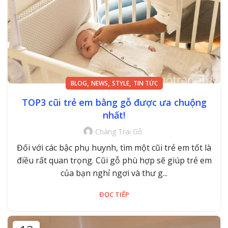
,
,
,
BLOG
NEWS
STYLE
TIN TỨC
TOP3 cũi trẻ em bằng gỗ được ưa chuộng
nhất!
Chàng Trai Gỗ
Đối với các bậc phụ huynh, tìm một cũi trẻ em tốt là
điều rất quan trọng. Cũi gỗ phù hợp sẽ giúp trẻ em
của bạn nghỉ ngơi và thư g...
ĐỌC TIẾP