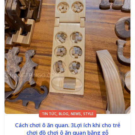
,
,
,
TIN TỨC
BLOG
NEWS
STYLE
Cách chơi ô ăn quan. 3Lợi ích khi cho trẻ
chơi đồ chơi ô ăn quan bằng gỗ