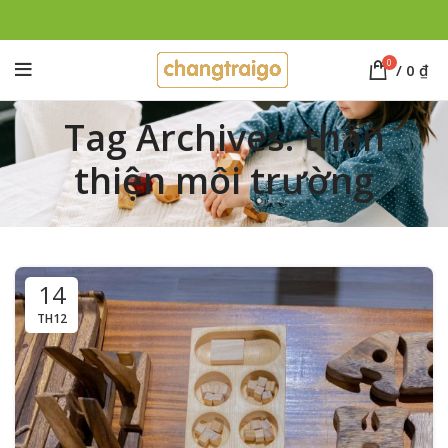
0
/
0
₫
Tag Archives: thân
thiện môi trường
14
TH12