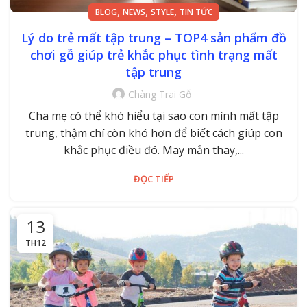
,
,
,
BLOG
NEWS
STYLE
TIN TỨC
Lý do trẻ mất tập trung – TOP4 sản phẩm đồ
chơi gỗ giúp trẻ khắc phục tình trạng mất
tập trung
Chàng Trai Gỗ
Cha mẹ có thể khó hiểu tại sao con mình mất tập
trung, thậm chí còn khó hơn để biết cách giúp con
khắc phục điều đó. May mắn thay,...
ĐỌC TIẾP
13
TH12