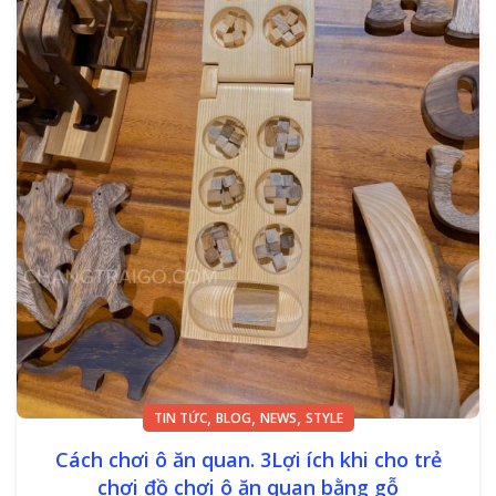
,
,
,
TIN TỨC
BLOG
NEWS
STYLE
Cách chơi ô ăn quan. 3Lợi ích khi cho trẻ
chơi đồ chơi ô ăn quan bằng gỗ