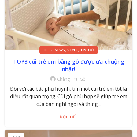
,
,
,
BLOG
NEWS
STYLE
TIN TỨC
TOP3 cũi trẻ em bằng gỗ được ưa chuộng
nhất!
Chàng Trai Gỗ
Đối với các bậc phụ huynh, tìm một cũi trẻ em tốt là
điều rất quan trọng. Cũi gỗ phù hợp sẽ giúp trẻ em
của bạn nghỉ ngơi và thư g...
ĐỌC TIẾP