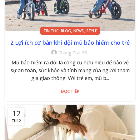
,
,
,
TIN TỨC
BLOG
NEWS
STYLE
2 Lợi ích cơ bản khi đội mũ bảo hiểm cho trẻ
Chàng Trai Gỗ
Mũ bảo hiểm ra đời là công cụ hữu hiệu để bảo vệ
sự an toàn, sức khỏe và tính mạng của người tham
gia giao thông. Với trẻ em, mũ b...
ĐỌC TIẾP
12
TH12