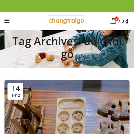
0
/
0
₫
Tag Archives: đồ chơi
gỗ
14
TH12