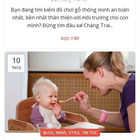
Bạn đang tìm kiếm đồ chơi gỗ thông minh an toàn
nhất, bền nhất thân thiện với môi trường cho con
mình? Đừng tìm đâu xa! Chàng Trai...
ĐỌC TIẾP
10
TH12
,
,
,
BLOG
NEWS
STYLE
TIN TỨC