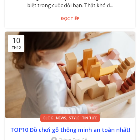
biệt trong cuộc đời bạn. Thật khó đ...
ĐỌC TIẾP
10
TH12
,
,
,
BLOG
NEWS
STYLE
TIN TỨC
TOP10 Đồ chơi gỗ thông minh an toàn nhất!
Chàng Trai Gỗ