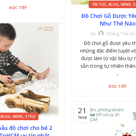
,
,
,
TIN TỨC
BLOG
NEWS
S
ĐỌC TIẾP
Đồ Chơi Gỗ Được Yê
Như Thế Nào
By
Chàng Trai Gỗ
Đồ chơi gỗ được yêu th
những đặc điểm tuyệt vờ
được làm từ vật liệu tự 
sẵn trong tự nhiên thân
...
ĐỌC TIẾP
21
,
,
BLOG
NEWS
STYLE
TH10
ẫu đồ chơi cho bé 2
 TpHCM uy tín nhất