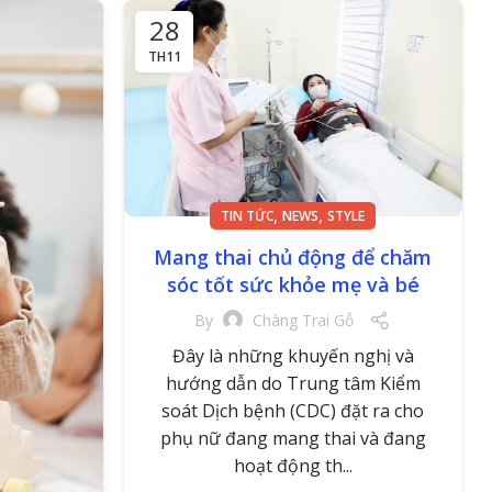
28
TH11
,
,
TIN TỨC
NEWS
STYLE
Mang thai chủ động để chăm
sóc tốt sức khỏe mẹ và bé
By
Chàng Trai Gỗ
Đây là những khuyến nghị và
hướng dẫn do Trung tâm Kiểm
soát Dịch bệnh (CDC) đặt ra cho
phụ nữ đang mang thai và đang
hoạt động th...