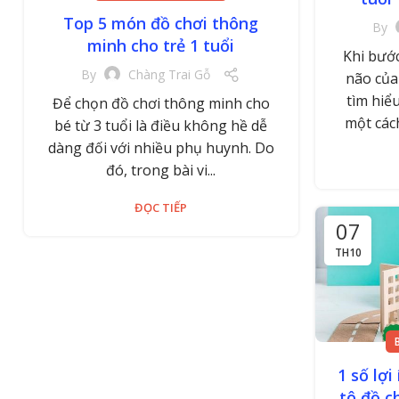
Top 5 món đồ chơi thông
By
minh cho trẻ 1 tuổi
Khi bước
By
Chàng Trai Gỗ
não của
tìm hiể
Để chọn đồ chơi thông minh cho
một cách
bé từ 3 tuổi là điều không hề dễ
dàng đối với nhiều phụ huynh. Do
đó, trong bài vi...
ĐỌC TIẾP
07
TH10
1 số lợi
tô đồ c