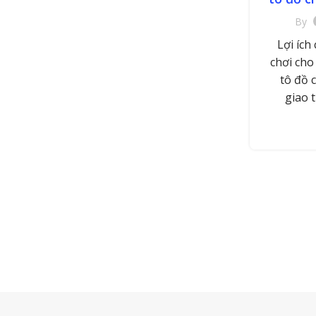
By
Lợi ích
chơi cho 
tô đồ 
giao t