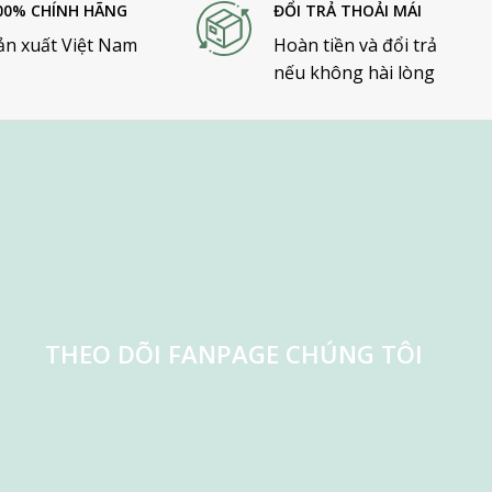
00% CHÍNH HÃNG
ĐỔI TRẢ THOẢI MÁI
ản xuất Việt Nam
Hoàn tiền và đổi trả
nếu không hài lòng
THEO DÕI FANPAGE CHÚNG TÔI