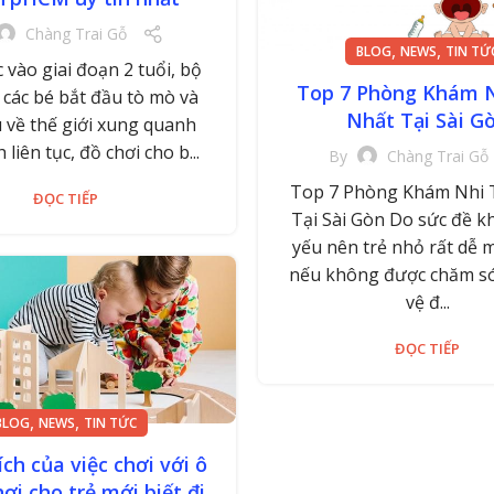
Chàng Trai Gỗ
,
,
BLOG
NEWS
TIN TỨ
 vào giai đoạn 2 tuổi, bộ
Top 7 Phòng Khám N
 các bé bắt đầu tò mò và
Nhất Tại Sài G
u về thế giới xung quanh
 liên tục, đồ chơi cho b...
By
Chàng Trai Gỗ
Top 7 Phòng Khám Nhi 
ĐỌC TIẾP
Tại Sài Gòn Do sức đề k
yếu nên trẻ nhỏ rất dễ 
nếu không được chăm só
vệ đ...
ĐỌC TIẾP
,
,
BLOG
NEWS
TIN TỨC
 ích của việc chơi với ô
hơi cho trẻ mới biết đi