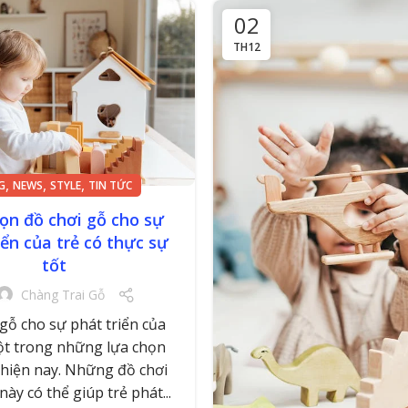
02
TH12
,
,
,
G
NEWS
STYLE
TIN TỨC
ọn đồ chơi gỗ cho sự
iển của trẻ có thực sự
tốt
Chàng Trai Gỗ
gỗ cho sự phát triển của
một trong những lựa chọn
 hiện nay. Những đồ chơi
ày có thể giúp trẻ phát...