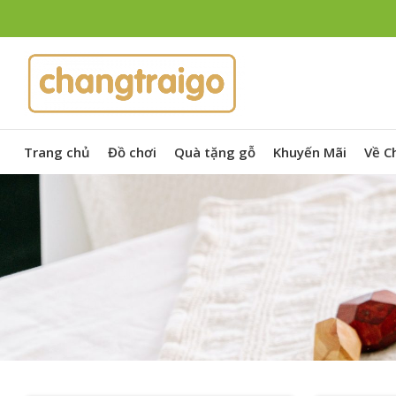
Trang chủ
Đồ chơi
Quà tặng gỗ
Khuyến Mãi
Về C