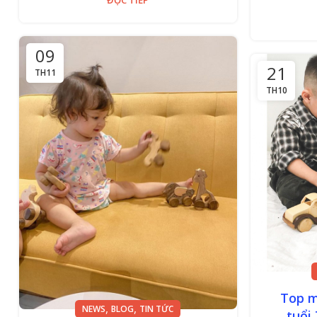
09
21
TH11
TH10
Top m
,
,
NEWS
BLOG
TIN TỨC
tuổi