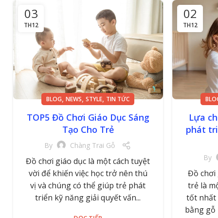
03
02
TH12
TH12
,
,
,
BLOG
NEWS
STYLE
TIN TỨC
BLO
TOP5 Đồ Chơi Giáo Dục Sáng
Lựa ch
Tạo Cho Trẻ
phát tr
By
Chàng Trai Gỗ
By
Đồ chơi giáo dục là một cách tuyệt
vời để khiến việc học trở nên thú
Đồ chơi 
vị và chúng có thể giúp trẻ phát
trẻ là 
triển kỹ năng giải quyết vấn...
tốt nhất
bằng gỗ n
ĐỌC TIẾP