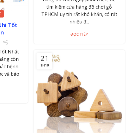
tìm kiếm cửa hàng đồ chơi gỗ
TPHCM uy tín rất khó khăn, có rất
C
nhiều đ...
hi Tốt
òn
ĐỌC TIẾP
Tốt Nhất
21
háng còn
TH10
mắc bệnh
c và bảo