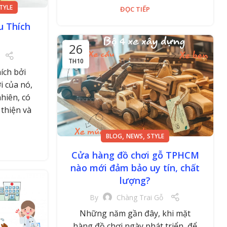
TYLE
ĐỌC TIẾP
u Thích
26
TH10
ích bởi
i của nó,
nhiên, có
 thiện và
,
,
BLOG
NEWS
STYLE
Cửa hàng đồ chơi gỗ TPHCM
nào mới đảm bảo uy tín, chất
lượng?
By
Chàng Trai Gỗ
Những năm gần đây, khi mặt
hàng đồ chơi ngày phát triển, để