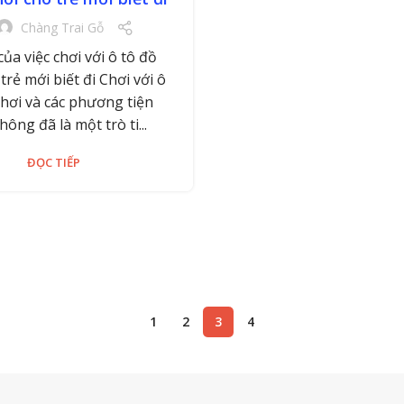
Chàng Trai Gỗ
 của việc chơi với ô tô đồ
trẻ mới biết đi Chơi với ô
chơi và các phương tiện
hông đã là một trò ti...
ĐỌC TIẾP
1
2
3
4