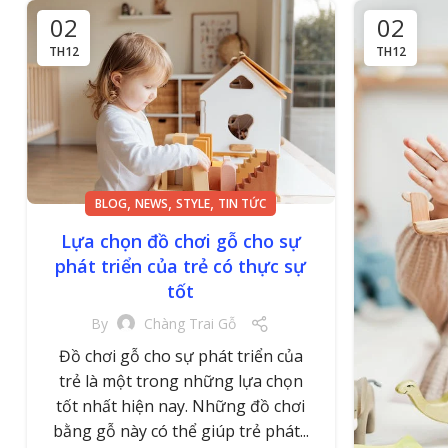
02
02
TH12
TH12
,
,
,
BLOG
NEWS
STYLE
TIN TỨC
Lựa chọn đồ chơi gỗ cho sự
phát triển của trẻ có thực sự
tốt
By
Chàng Trai Gỗ
Đồ chơi gỗ cho sự phát triển của
trẻ là một trong những lựa chọn
tốt nhất hiện nay. Những đồ chơi
bằng gỗ này có thể giúp trẻ phát...