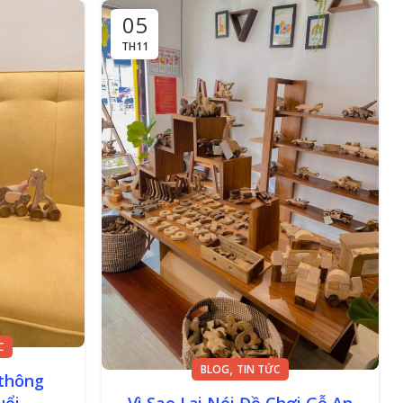
05
TH11
C
,
BLOG
TIN TỨC
 thông
uổi