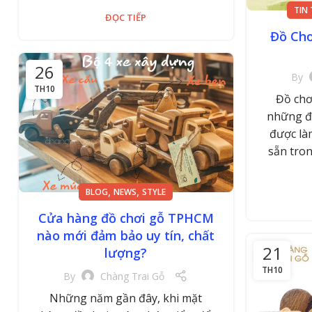
TIN
ĐỌC TIẾP
Đồ Chơ
26
By
TH10
Đồ chơ
những đặ
được làm
sẵn tron
,
,
BLOG
NEWS
STYLE
Cửa hàng đồ chơi gỗ TPHCM
nào mới đảm bảo uy tín, chất
21
lượng?
TH10
By
Chàng Trai Gỗ
Những năm gần đây, khi mặt