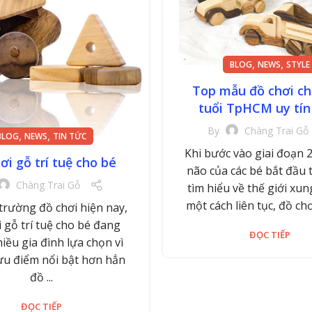
,
,
BLOG
NEWS
STYLE
Top mẫu đồ chơi ch
tuổi TpHCM uy tín
By
Chàng Trai Gỗ
,
,
BLOG
NEWS
TIN TỨC
Khi bước vào giai đoạn 2
ơi gỗ trí tuệ cho bé
não của các bé bắt đầu 
Chàng Trai Gỗ
tìm hiểu về thế giới xu
một cách liên tục, đồ chơi
 trường đồ chơi hiện nay,
 gỗ trí tuệ cho bé đang
ĐỌC TIẾP
iều gia đình lựa chọn vì
u điểm nổi bật hơn hẳn
đồ ...
ĐỌC TIẾP