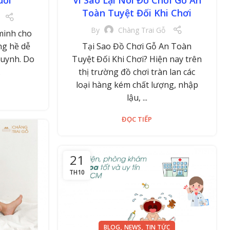
Vì Sao Lại Nói Đồ Chơi Gỗ An
Toàn Tuyệt Đối Khi Chơi
By
Chàng Trai Gỗ
 minh cho
ng hề dễ
Tại Sao Đồ Chơi Gỗ An Toàn
 huynh. Do
Tuyệt Đối Khi Chơi? Hiện nay trên
.
thị trường đồ chơi tràn lan các
loại hàng kém chất lượng, nhập
lậu, ...
ĐỌC TIẾP
21
TH10
,
,
BLOG
NEWS
TIN TỨC