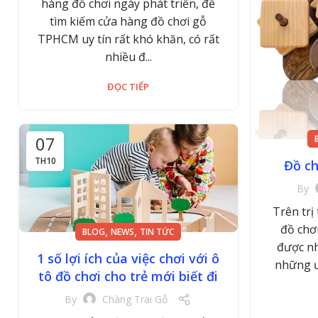
hàng đồ chơi ngày phát triển, để
tìm kiếm cửa hàng đồ chơi gỗ
TPHCM uy tín rất khó khăn, có rất
nhiều đ...
ĐỌC TIẾP
07
TH10
Đồ ch
By
Trên trị
đồ chơi
,
,
BLOG
NEWS
TIN TỨC
được nh
1 số lợi ích của việc chơi với ô
những ư
tô đồ chơi cho trẻ mới biết đi
By
Chàng Trai Gỗ