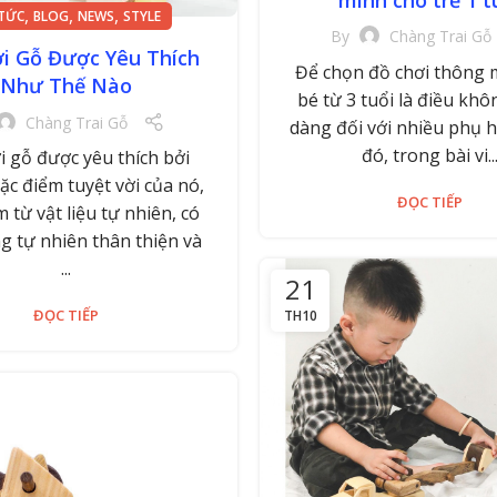
,
,
,
 TỨC
BLOG
NEWS
STYLE
By
Chàng Trai Gỗ
i Gỗ Được Yêu Thích
Để chọn đồ chơi thông
Như Thế Nào
bé từ 3 tuổi là điều khô
Chàng Trai Gỗ
dàng đối với nhiều phụ
đó, trong bài vi..
i gỗ được yêu thích bởi
c điểm tuyệt vời của nó,
ĐỌC TIẾP
 từ vật liệu tự nhiên, có
g tự nhiên thân thiện và
...
21
ĐỌC TIẾP
TH10