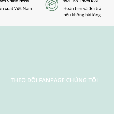
00% CHÍNH HÃNG
ĐỔI TRẢ THOẢI MÁI
ản xuất Việt Nam
Hoàn tiền và đổi trả
nếu không hài lòng
THEO DÕI FANPAGE CHÚNG TÔI