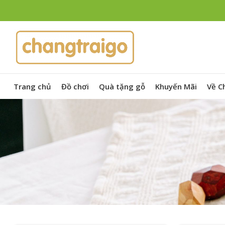
Trang chủ
Đồ chơi
Quà tặng gỗ
Khuyến Mãi
Về C