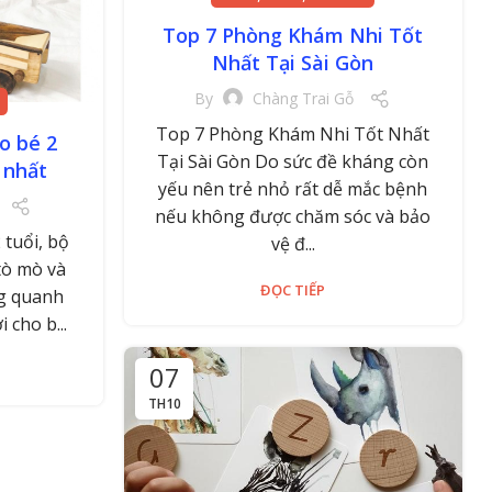
Top 7 Phòng Khám Nhi Tốt
Nhất Tại Sài Gòn
By
Chàng Trai Gỗ
Top 7 Phòng Khám Nhi Tốt Nhất
o bé 2
Tại Sài Gòn Do sức đề kháng còn
 nhất
yếu nên trẻ nhỏ rất dễ mắc bệnh
nếu không được chăm sóc và bảo
 tuổi, bộ
vệ đ...
tò mò và
ĐỌC TIẾP
ng quanh
 cho b...
07
TH10