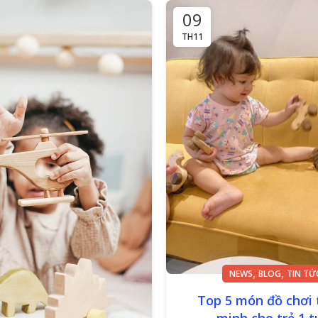
09
TH11
,
,
NEWS
BLOG
TIN TỨ
Top 5 món đồ chơi
minh cho trẻ 1 t